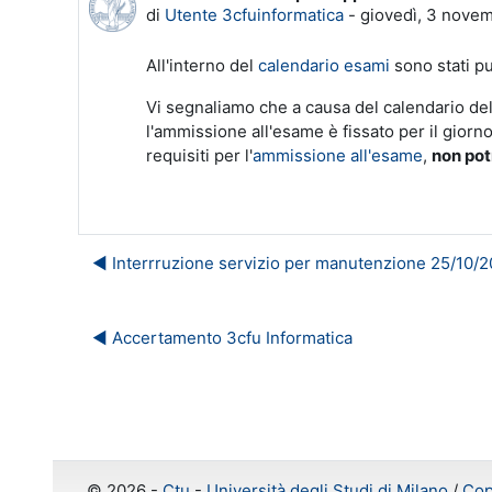
di
Utente 3cfuinformatica
-
giovedì, 3 novem
All'interno del
calendario esami
sono stati pu
Vi segnaliamo che a causa del calendario dell
l'ammissione all'esame è fissato per il giorn
requisiti per l'
ammissione all'esame
,
non po
◀︎ Interrruzione servizio per manutenzione 25/10/
◀︎ Accertamento 3cfu Informatica
©
2026 -
Ctu
-
Università degli Studi di Milano
/
Cop