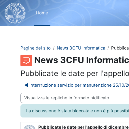
Vai al contenuto principale
Home
Pagine del sito
News 3CFU Informatica
Pubblica
News 3CFU Informati
Pubblicate le date per l'appel
◀︎ Interrruzione servizio per manutenzione 25/10/
dalità visualizzazione
La discussione è stata bloccata e non è più possibi
Pubblicate le date per l'appello di dicembr
Numero di risposte: 0