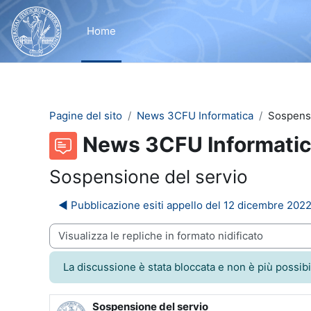
Vai al contenuto principale
Home
Pagine del sito
News 3CFU Informatica
Sospensi
News 3CFU Informati
Sospensione del servio
◀︎ Pubblicazione esiti appello del 12 dicembre 202
dalità visualizzazione
La discussione è stata bloccata e non è più possibi
Sospensione del servio
Numero di risposte: 0