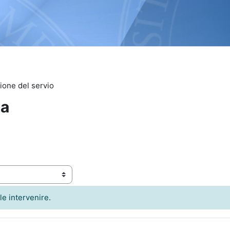
one del servio
ca
2
le intervenire.